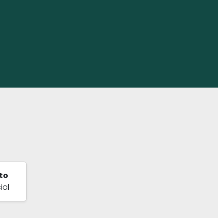
to
ial