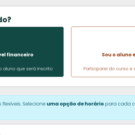
do?
el financeiro
Sou o aluno 
aluno que será inscrito
Participarei do curso 
 flexíveis. Selecione
uma opção de horário
para cada c