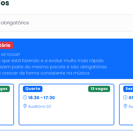
ios
brigatórios
tório
só tocar!
o que está fazendo e a evoluir muito mais rápido.
a fazem parte do mesmo pacote e são obrigatórias.
crescer de forma consistente na música.
agas
Quarta
13 vagas
Sex
16:30 - 17:30
09
Auditório 02
Au