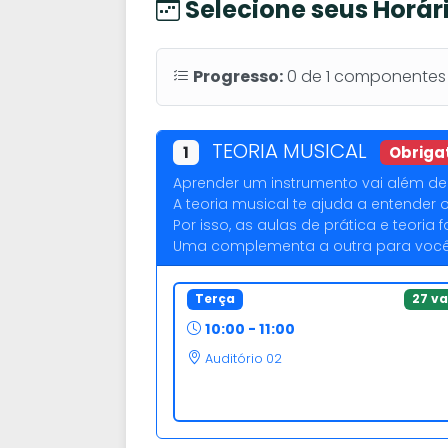
Selecione seus Horár
Progresso:
0
de
1
componentes o
TEORIA MUSICAL
1
Obriga
Aprender um instrumento vai além de 
A teoria musical te ajuda a entender 
Por isso, as aulas de prática e teori
Uma complementa a outra para você 
Terça
27 v
10:00 - 11:00
Auditório 02