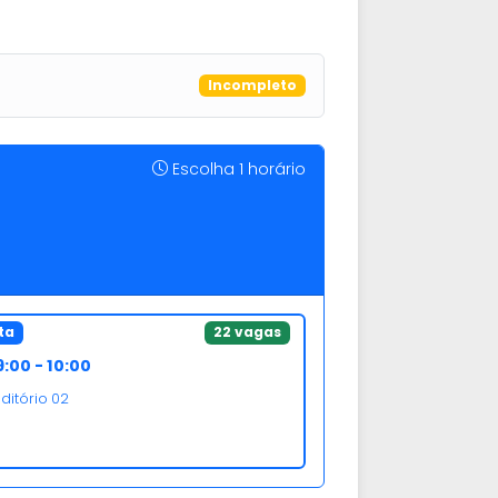
Incompleto
Escolha 1 horário
ta
22 vagas
:00 - 10:00
ditório 02