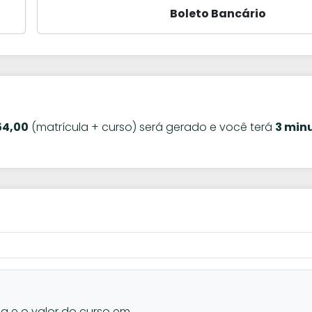
Boleto Bancário
54,00
(matrícula + curso) será gerado e você terá
3 min
la e o valor do curso em