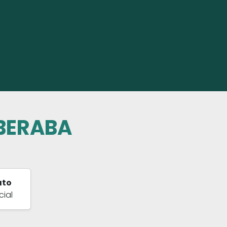
UBERABA
ato
cial