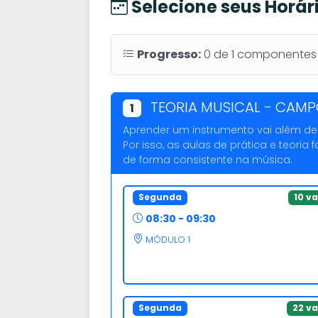
Selecione seus Horár
Progresso:
0
de
1
componentes o
TEORIA MUSICAL - CAM
1
Aprender um instrumento vai além de s
Por isso, as aulas de prática e teor
de forma consistente na música.
Segunda
10 v
08:30 - 09:30
MÓDULO 1
Segunda
22 v