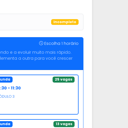
Incompleto
Escolha 1 horário
ndo e a evoluir muito mais rápido.
plementa a outra para você crescer
gunda
25 vagas
:30 - 11:30
ÓDULO 3
gunda
13 vagas