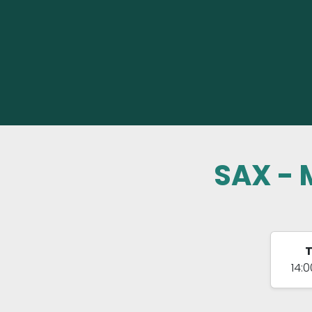
SAX - 
T
14:0