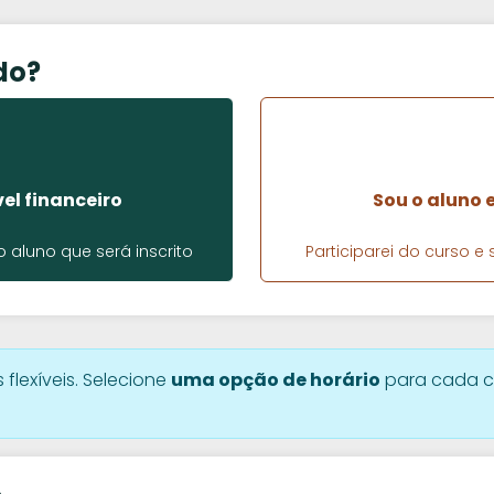
do?
el financeiro
Sou o aluno 
aluno que será inscrito
Participarei do curso 
 flexíveis. Selecione
uma opção de horário
para cada c