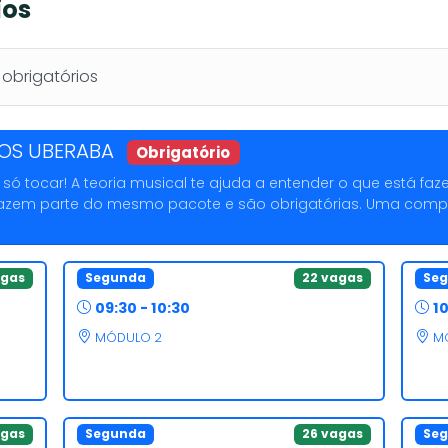
ios
brigatórios
POS UBERABA
Obrigatório
ó tocar! A teoria musical te ajuda a entender o que está faze
ia fazem parte do mesmo pacote e são obrigatórias. Uma com
agas
Segunda
22 vagas
Se
09:30 - 10:30
10
MÓDULO 2
M
agas
Segunda
26 vagas
Se