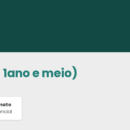
1ano e meio)
mato
encial