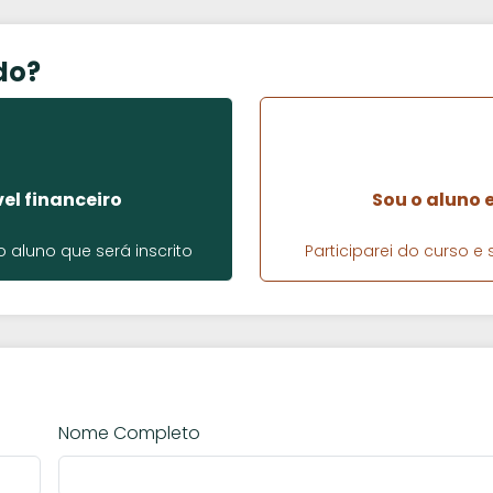
do?
el financeiro
Sou o aluno 
aluno que será inscrito
Participarei do curso 
Nome Completo