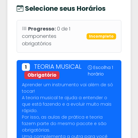
Selecione seus Horários
Progresso:
0
de
1
componentes
Incompleto
obrigatórios
TEORIA MUSICAL
1
Escolha 1
horário
Obrigatório
Aprender um instrumento vai além de só
tocar!
A teoria musical te ajuda a entender o
que está fazendo e a evoluir muito mais
rápido.
Por isso, as aulas de prática e teoria
fazem parte do mesmo pacote e são
obrigatórias.
Uma complementa a outra para você