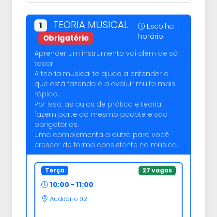
TEORIA MUSICAL
1
Escolha 1
horário
Obrigatório
Aprender um instrumento vai além de só
tocar!
A teoria musical te ajuda a entender o
que está fazendo e a evoluir muito mais
rápido.
Por isso, as aulas de prática e teoria
fazem parte do mesmo pacote e são
obrigatórias.
Uma complementa a outra para você
crescer de forma consistente na música.
Terça
27 vagas
10:00 - 11:00
Auditório 02