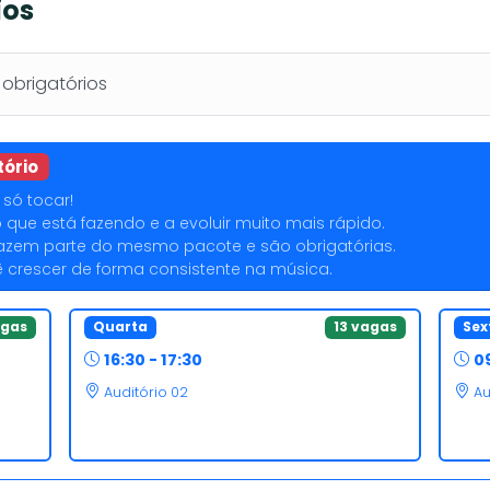
ios
brigatórios
tório
só tocar!
o que está fazendo e a evoluir muito mais rápido.
a fazem parte do mesmo pacote e são obrigatórias.
crescer de forma consistente na música.
agas
Quarta
13 vagas
Sex
16:30 - 17:30
09
Auditório 02
Au