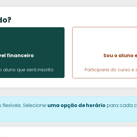
do?
el financeiro
Sou o aluno 
aluno que será inscrito
Participarei do curso 
 flexíveis. Selecione
uma opção de horário
para cada c