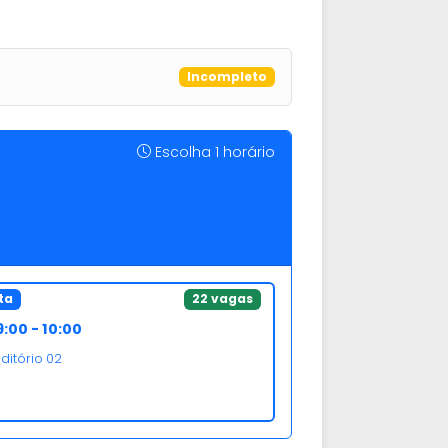
Incompleto
Escolha 1 horário
ta
22 vagas
:00 - 10:00
ditório 02