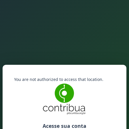
You are not authorized to access that location.
Acesse sua conta