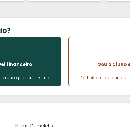
do?
el financeiro
Sou o aluno 
aluno que será inscrito
Participarei do curso 
Nome Completo