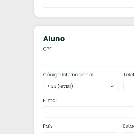
Aluno
CPF
Código Internacional
Tele
E-mail
País
Est