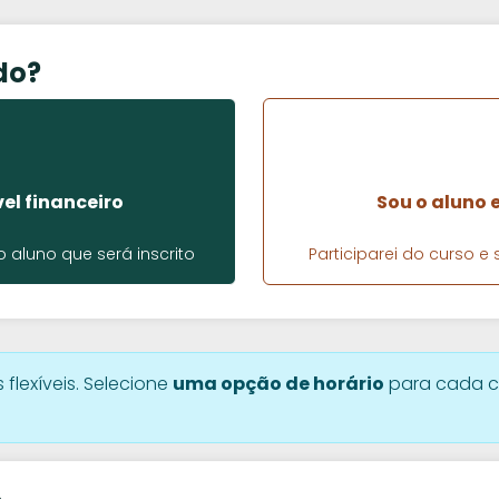
do?
el financeiro
Sou o aluno 
aluno que será inscrito
Participarei do curso 
 flexíveis. Selecione
uma opção de horário
para cada c