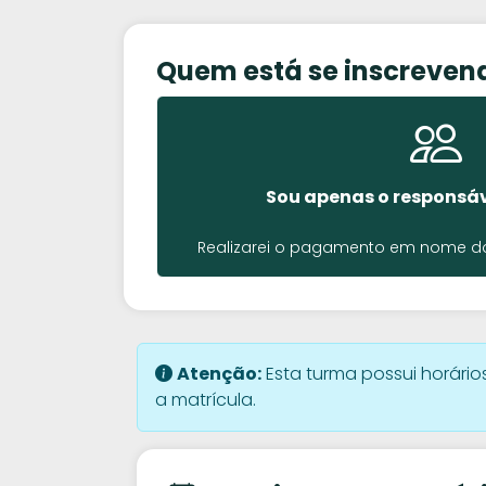
Quem está se inscreven
Sou apenas o responsáv
Realizarei o pagamento em nome do 
Atenção:
Esta turma possui horários
a matrícula.