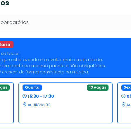
ios
brigatórios
tório
só tocar!
o que está fazendo e a evoluir muito mais rápido.
a fazem parte do mesmo pacote e são obrigatórias.
crescer de forma consistente na música.
agas
Quarta
13 vagas
Sex
16:30 - 17:30
09
Auditório 02
Au