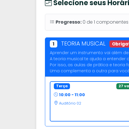
Selecione seus Horár
Progresso:
0
de
1
componentes o
TEORIA MUSICAL
1
Obriga
Aprender um instrumento vai além de 
A teoria musical te ajuda a entender 
Por isso, as aulas de prática e teori
Uma complementa a outra para você 
Terça
27 v
10:00 - 11:00
Auditório 02