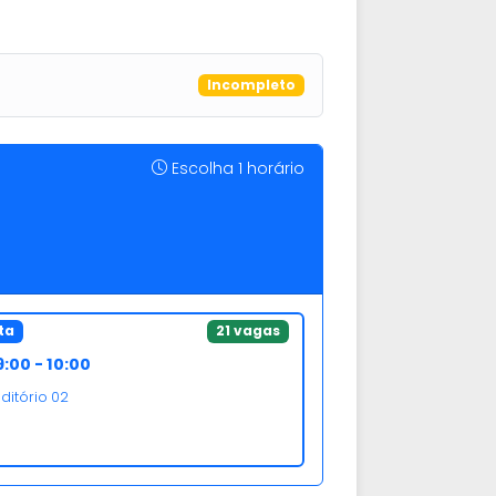
Incompleto
Escolha 1 horário
ta
21 vagas
:00 - 10:00
ditório 02