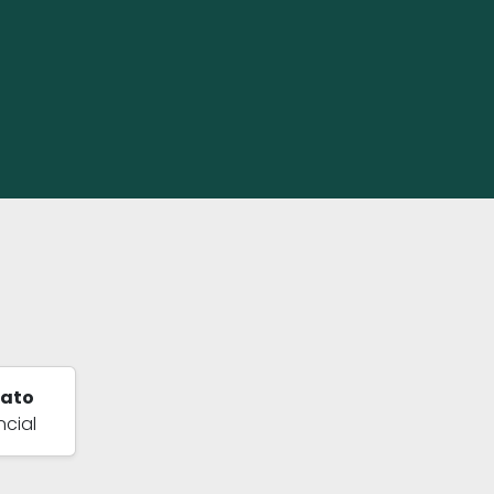
ato
ncial