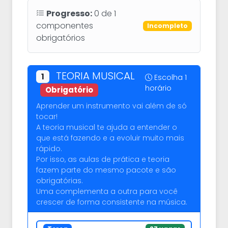
Progresso:
0
de
1
componentes
Incompleto
obrigatórios
TEORIA MUSICAL
1
Escolha 1
horário
Obrigatório
Aprender um instrumento vai além de só
tocar!
A teoria musical te ajuda a entender o
que está fazendo e a evoluir muito mais
rápido.
Por isso, as aulas de prática e teoria
fazem parte do mesmo pacote e são
obrigatórias.
Uma complementa a outra para você
crescer de forma consistente na música.