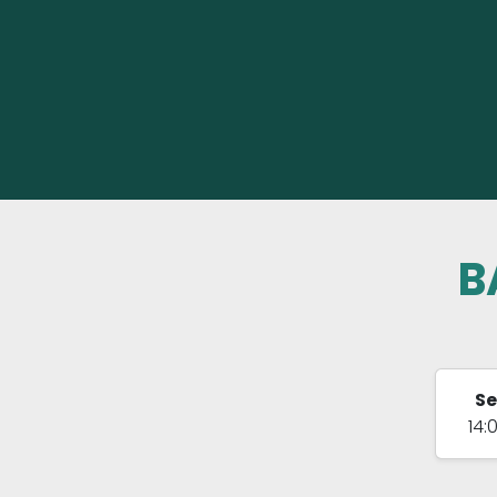
B
S
14: