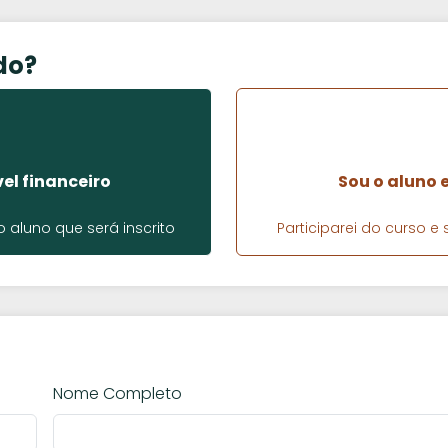
do?
el financeiro
Sou o aluno 
aluno que será inscrito
Participarei do curso 
Nome Completo