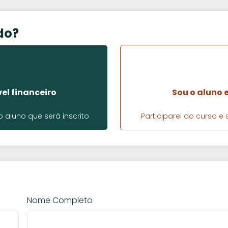
do?
el financeiro
Sou o aluno 
aluno que será inscrito
Participarei do curso 
Nome Completo