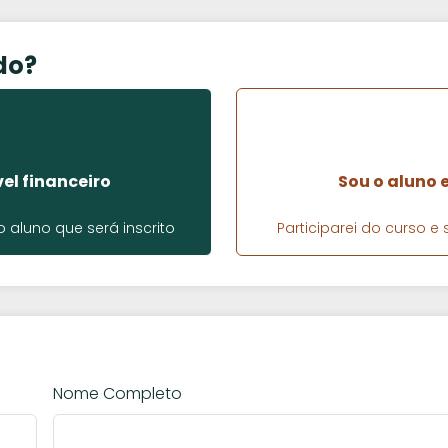
do?
el financeiro
Sou o aluno 
aluno que será inscrito
Participarei do curso 
Nome Completo