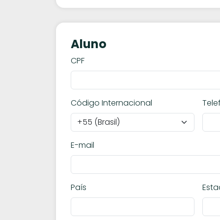
Aluno
CPF
Código Internacional
Tele
E-mail
País
Est